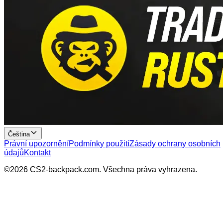
Čeština
Právní upozornění
Podmínky použití
Zásady ochrany osobních
údajů
Kontakt
©
2026
CS2-backpack.com
.
Všechna práva vyhrazena
.