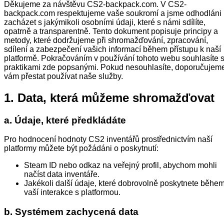
Děkujeme za návštěvu CS2-backpack.com. V CS2-
backpack.com respektujeme vaše soukromí a jsme odhodláni
zacházet s jakýmikoli osobními údaji, které s námi sdílíte,
opatrně a transparentně. Tento dokument popisuje principy a
metody, které dodržujeme při shromažďování, zpracování,
sdílení a zabezpečení vašich informací během přístupu k naší
platformě. Pokračováním v používání tohoto webu souhlasíte 
praktikami zde popsanými. Pokud nesouhlasíte, doporučujem
vám přestat používat naše služby.
1. Data, která můžeme shromažďovat
a. Údaje, které předkládáte
Pro hodnocení hodnoty CS2 inventářů prostřednictvím naší
platformy můžete být požádáni o poskytnutí:
Steam ID nebo odkaz na veřejný profil, abychom mohli
načíst data inventáře.
Jakékoli další údaje, které dobrovolně poskytnete běhe
vaší interakce s platformou.
b. Systémem zachycená data