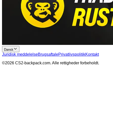
Dansk
Juridisk meddelelse
Brugsaftale
Privatlivspolitik
Kontakt
©
2026
CS2-backpack.com
.
Alle rettigheder forbeholdt
.