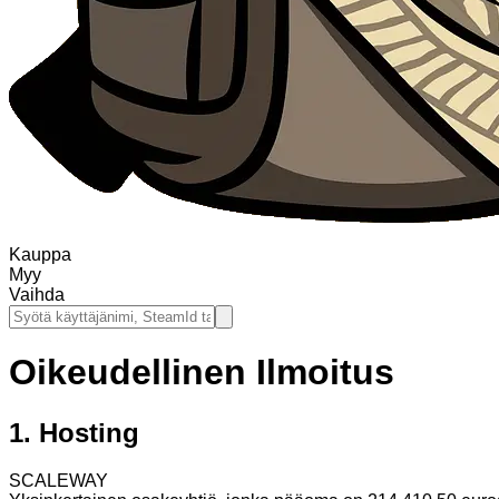
Kauppa
Myy
Vaihda
Oikeudellinen Ilmoitus
1.
Hosting
SCALEWAY