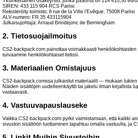
Yksinkertainen osakeyhtiö, jonka pääoma on 214 410,50 euro
SIREN: 433 115 904 RCS Pariisi
Rekisteröity toimisto: 8 rue de la Ville l'Evêque, 75008 Pariisi
ALV-numero: FR 35 433115904
Julkaisujohtaja: Arnaud Brindejonc de Bermingham
2.
Tietosuojailmoitus
CS2-backpack.com painottaa voimakkaasti henkilökohtaisten 
turvaamme henkilökohtaiset tietosi.
3.
Materiaalien Omistajuus
CS2-backpack.comssa julkaistut materiaalit — mukaan lukien tek
Näiden sisältöjen uudelleenkäyttö tai jakelu ilman kirjallista l
vastaavasti.
4.
Vastuuvapauslauseke
Vaikka CS2-backpack.com pyrkii varmistamaan, että kaikki annet
sivuston sisältöön luottaminen tapahtuu omalla vastuulla, ja C
5.
Linkit Muihin Sivustoihin