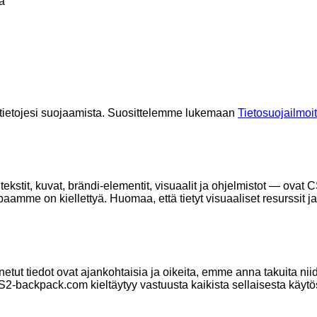
a
tietojesi suojaamista. Suosittelemme lukemaan
Tietosuojailmo
stit, kuvat, brändi-elementit, visuaalit ja ohjelmistot — ovat 
upaamme on kiellettyä. Huomaa, että tietyt visuaaliset resurssit ja
ut tiedot ovat ajankohtaisia ja oikeita, emme anna takuita niide
S2-backpack.com kieltäytyy vastuusta kaikista sellaisesta käytös