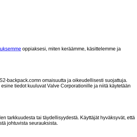
ituksemme
oppiaksesi, miten keräämme, käsittelemme ja
CS2-backpack.comn omaisuutta ja oikeudellisesti suojattuja.
 esine tiedot kuuluvat Valve Corporationille ja niitä käytetään
n tarkkuudesta tai täydellisyydestä. Käyttäjät hyväksyvät, että
tä johtuvista seurauksista.