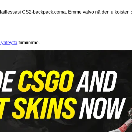
aillessasi CS2-backpack.coma. Emme valvo näiden ulkoisten siv
 yhteyttä
tiimiimme.